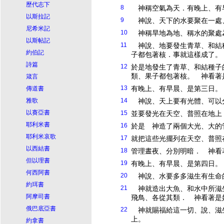
歷代志下
8
神稱空氣為天．有晚上、有
以斯拉記
9
神說、天下的水要聚在一處
尼希米記
10
神稱旱地為地、稱水的聚處
以斯帖記
11
神說、地要發生青草、和結
約伯記
子都包著核．事就這樣成了。
詩篇
12
於是地發生了青草、和結種子
類、果子都包著核。 神看著
箴言
13
有晚上、有早晨、是第三日。
傳道書
雅歌
14
神說、天上要有光體、可以
以賽亞書
15
並要發光在天空、普照在地上
耶利米書
16
於是 神造了兩個大光、大的
耶利米哀歌
17
就把這些光擺列在天空、普照
以西結書
18
管理晝夜、分別明暗． 神看
但以理書
19
有晚上、有早晨、是第四日。
何西阿書
20
神說、水要多多滋生有生命
約珥書
21
神就造出大魚、和水中所滋
阿摩司書
飛鳥、各從其類． 神看著是
俄巴底亞書
22
神就賜福給這一切、說、滋
上。
約拿書