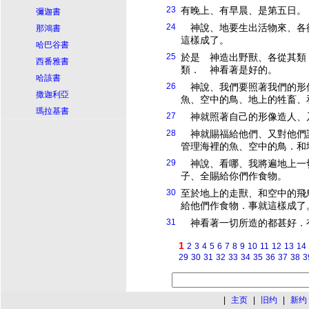
23
有晚上、有早晨、是第五日。
彌迦書
24
神說、地要生出活物來、各
那鴻書
這樣成了。
哈巴谷書
25
於是 神造出野獸、各從其類
西番雅書
類． 神看著是好的。
哈該書
26
神說、我們要照著我們的形
撒迦利亞
魚、空中的鳥、地上的牲畜、
瑪拉基書
27
神就照著自己的形像造人、
28
神就賜福給他們、又對他們
管理海裡的魚、空中的鳥．和
29
神說、看哪、我將遍地上一
子、全賜給你們作食物。
30
至於地上的走獸、和空中的飛
給他們作食物．事就這樣成了
31
神看著一切所造的都甚好．
1
2
3
4
5
6
7
8
9
10
11
12
13
14
29
30
31
32
33
34
35
36
37
38
3
|
主页
|
旧约
|
新约