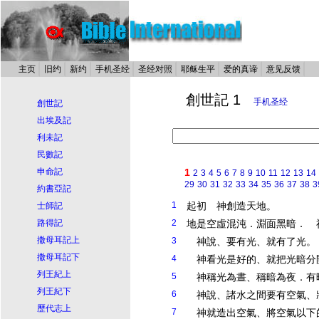
主页
旧约
新约
手机圣经
圣经对照
耶稣生平
爱的真谛
意见反馈
創世記 1
手机圣经
創世記
出埃及記
利未記
民數記
申命記
1
2
3
4
5
6
7
8
9
10
11
12
13
14
29
30
31
32
33
34
35
36
37
38
3
約書亞記
1
起初 神創造天地。
士師記
路得記
2
地是空虛混沌．淵面黑暗． 
撒母耳記上
3
神說、要有光、就有了光。
撒母耳記下
4
神看光是好的、就把光暗分
列王紀上
5
神稱光為晝、稱暗為夜．有
列王紀下
6
神說、諸水之間要有空氣、
歷代志上
7
神就造出空氣、將空氣以下