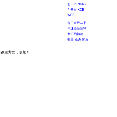
한국의 NKRV
한국의 KCB
WEB
每日研经丛书
串珠圣经注释
新旧约辅读
歌曲
成语
词典
是论主方面，更加可