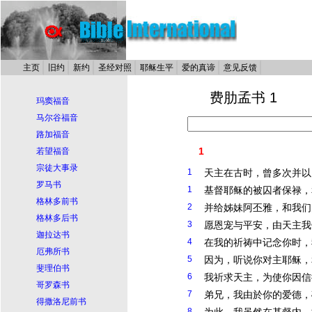
主页
旧约
新约
圣经对照
耶稣生平
爱的真谛
意见反馈
费肋孟书 1
玛窦福音
马尔谷福音
路加福音
1
若望福音
宗徒大事录
1
天主在古时，曾多次并以
罗马书
1
基督
耶稣
的被囚者保禄，
格林多前书
2
并给姊妹阿丕雅，和我们
格林多后书
3
愿恩宠与平安，由天主我
迦拉达书
4
在我的祈祷中记念你时，
厄弗所书
5
因为，听说你对主
耶稣
，
斐理伯书
6
我祈求天主，为使你因信
哥罗森书
7
弟兄，我由於你的爱德，
得撒洛尼前书
8