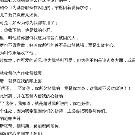
能放心大胆地命你去作这件该作的事，
如今且为
基督
耶稣
作囚犯的，宁愿因着爱德求你，
儿子敖乃息摩来求你。
可是，如今为你为我都有用了；
，你收下他，他是我的心肝。
里，叫他替你服侍我这为福音而被囚的人，
麽也不愿意做，好叫你所行的善不是出於勉强，而是出於甘心。
为叫你永远收下他，
过奴隶，作可爱的弟兄:他为我特别可爱，但为你不拘是论肉身方面，或
就收留他当作收留我罢！
麽，就算在我的账上罢！
要偿还。」至於你，你所欠於我的，竟是你本身；这我就不必对你说了！
此恩惠，并在
基督
内使我的心舒畅！
写了这信；我知道，就是超过我所说的，你也必作。
个住处，因为我希望因你们的祈祷，主必要把我赐与你们。
的厄帕夫辣、
斯塔苛、德玛斯、路加都问候你。
你们的心灵同在！阿们。