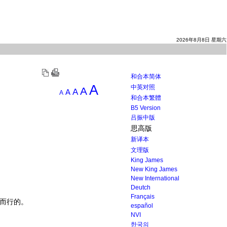
2026年8月8日 星期六
和合本简体
A
中英对照
A
A
A
A
和合本繁體
B5 Version
吕振中版
思高版
新译本
文理版
King James
New King James
New International
Deutch
Français
而行的。
español
NVI
한국의