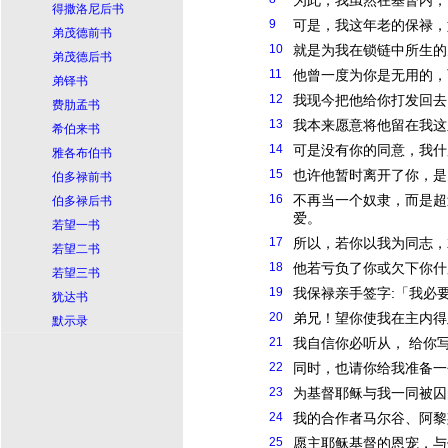
为此，我虽然在
基督
内，
得撒洛尼后书
9
可是，我这年老的保禄，
弟茂德前书
10
就是为我在锁链中所生的
弟茂德后书
11
他曾一度为你是无用的，
弟铎书
12
我现今把他给你打发回去
费肋孟书
13
我本来愿意将他留在我这
希伯来书
14
可是没有你的同意，我什
雅各布伯书
15
也许他暂时离开了你，是
伯多禄前书
16
不再当一个奴隶，而是超
伯多禄后书
爱。
若望一书
17
所以，若你以我为同志，
若望二书
18
他若亏负了你或欠下你什
若望三书
19
我保禄亲手签字:「我必
犹达书
20
弟兄！望你使我在主内得
默示录
21
我自信你必听从， 给你
22
同时，也请你给我准备一
23
为
基督
耶稣
与我一同被囚
24
我的合作者马尔谷、阿黎
25
愿主
耶稣
基督
的恩宠，与