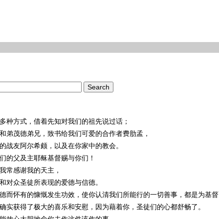
多种方式，借着先知对我们的祖先说过话；
和弟茂德弟兄，致书给我们可爱的合作者费肋孟，
的战友阿尔希颇，以及在你家中的教会。
们的父及主
耶稣
基督
赐与你们！
我常感谢我的天主，
和对众圣徒所表现的爱德与信德。
德而怀有的慷慨发生功效，使你认清我们所能行的一切善事，都是为
基督
确实获得了极大的喜乐和安慰，因为藉着你，圣徒们的心都舒畅了。