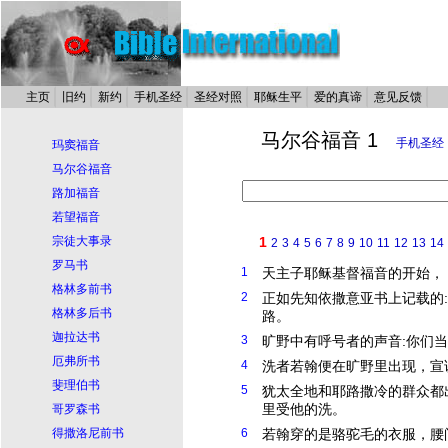
主页
旧约
新约
手机圣经
圣经对照
耶稣生平
爱的真谛
意见反馈
马尔谷福音 1
手机圣经
玛窦福音
马尔谷福音
路加福音
若望福音
宗徒大事录
1
2
3
4
5
6
7
8
9
10
11
12
13
14
罗马书
1
天主子
耶稣
基督
福音的开始，
格林多前书
2
正如先知依撒意亚书上记载的
格林多后书
路。
迦拉达书
3
旷野中有呼号者的声音:你们
厄弗所书
4
洗者若翰便在旷野里出现，宣
斐理伯书
5
犹太全地和耶路撒冷的群众都
里受他的洗。
哥罗森书
得撒洛尼前书
6
若翰穿的是骆驼毛的衣服，腰