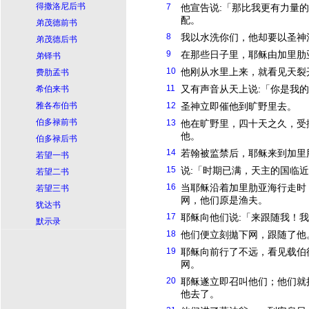
得撒洛尼后书
7
他宣告说:「那比我更有力量
配。
弟茂德前书
8
我以水洗你们，他却要以圣神
弟茂德后书
9
在那些日子里，
耶稣
由加里肋
弟铎书
10
他刚从水里上来，就看见天裂
费肋孟书
11
又有声音从天上说:「你是我
希伯来书
雅各布伯书
12
圣神立即催他到旷野里去。
伯多禄前书
13
他在旷野里，四十天之久，受
他。
伯多禄后书
14
若翰被监禁后，
耶稣
来到加里
若望一书
15
说:「时期已满，天主的国临近
若望二书
16
当
耶稣
沿着加里肋亚海行走时
若望三书
网，他们原是渔夫。
犹达书
17
耶稣
向他们说:「来跟随我！
默示录
18
他们便立刻拋下网，跟随了他
19
耶稣
向前行了不远，看见载伯
网。
20
耶稣
遂立即召叫他们；他们就
他去了。