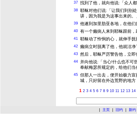
37
找到了他，就向他说:「众人都
38
耶稣
对他们说:「让我们到别
讲，因为我是为这事出来的。
39
他遂到加里肋亚各地，在他们
40
有一个癞病人来到
耶稣
跟前，
41
耶稣
动了怜悯的心，就伸手抚
42
癞病立时脱离了他，他就洁净
43
然后，
耶稣
严厉警告他，立即
44
并向他说:「当心!什么也不
奉献梅瑟所规定的，给他们当
45
但那人一出去，便开始极力宣
城，只好留在外边荒野的地方
1
2
3
4
5
6
7
8
9
10
11
12
13
14
|
主页
|
旧约
|
新约