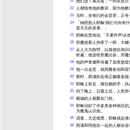
21
他们进了葛法翁；一到安息日
22
人都惊奇他的教训，因为他教
23
当时，在他们的会堂里，正有
24
「纳匝肋人
耶稣
!我们与你有
是天主的圣者。」
25
耶稣
叱责他说:「不要作声!从
26
邪魔使那人拘挛了一阵，大喊
27
众人大为惊愕，以致彼此询问
权威；他连给邪魔出命，邪魔
28
他的声誉遂即传遍了加里肋亚
29
他一出会堂，就同雅各伯和若
30
那时，西满的岳母正躺着发烧
31
耶稣
上前去，握住她的手，扶
32
到了晚上，日落之后，人把所
33
阖城的人都聚在门前。
34
耶稣
治好了许多患各种病症的
为魔鬼认识他。
35
清晨，天还很黑，
耶稣
就起身
36
西满和同他在一起的人都去追