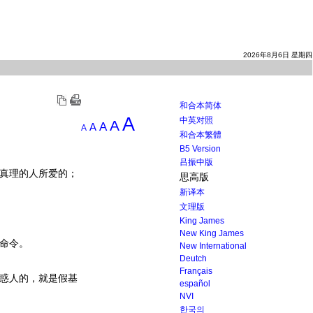
2026年8月6日 星期四
和合本简体
A
中英对照
A
A
A
A
和合本繁體
B5 Version
吕振中版
真理的人所爱的；
思高版
新译本
文理版
King James
New King James
命令。
New International
Deutch
Français
惑人的，就是假
基
español
NVI
한국의