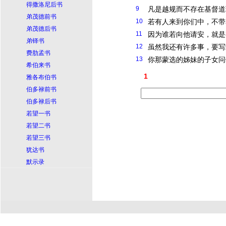
得撒洛尼后书
9
凡是越规而不存在
基督
道
弟茂德前书
10
若有人来到你们中，不带
弟茂德后书
11
因为谁若向他请安，就是
弟铎书
12
虽然我还有许多事，要写
费肋孟书
13
你那蒙选的姊妹的子女问
希伯来书
1
雅各布伯书
伯多禄前书
伯多禄后书
若望一书
若望二书
若望三书
犹达书
默示录