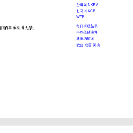
한국의 NKRV
한국의 KCB
WEB
每日研经丛书
们的喜乐圆满无缺。
串珠圣经注释
新旧约辅读
歌曲
成语
词典