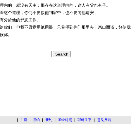
理内的，就没有天主；那存在这道理内的，这人有父也有子。
着这个道理，你们不要接他到家中，也不要向他请安，
有分於他的邪恶工作。
给你们，但我不愿意用纸用墨，只希望到你们那里去，亲口面谈，好使我
候你。
|
主页
|
旧约
|
新约
|
圣经对照
|
耶稣生平
|
意见反馈
|