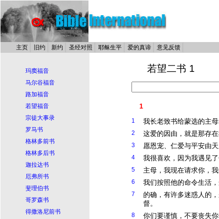
主页
旧约
新约
圣经对照
耶稣生平
爱的真谛
意见反馈
若望二书 1
玛窦福音
马尔谷福音
路加福音
1
若望福音
宗徒大事录
1
我长老致书给蒙选的主母
罗马书
2
这爱的因由，就是那存在
格林多前书
3
愿恩宠、仁爱与平安由天
格林多后书
4
我很喜欢，因为我遇见了
迦拉达书
5
主母，我现在请求你，我
厄弗所书
6
我们按照他的命令生活，
斐理伯书
7
的确，有许多迷惑人的，
哥罗森书
督
。
得撒洛尼前书
8
你们要谨慎，不要丧失你