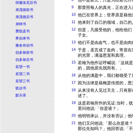
他不是那光，只是为给那光作
得撒洛尼后书
9
那普照每人的真光，正在进入
弟茂德前书
10
他已在世界上；世界原是藉他
弟茂德后书
11
他来到了自己的领域，自己的
弟铎书
12
但是，凡接受他的，他给他们
费肋孟书
子女。
希伯来书
13
他们不是由血气，也不是由肉
雅各布伯书
14
于是，圣言成了血肉，寄居在
伯多禄前书
的光荣，满溢恩宠和真理。
伯多禄后书
15
若翰为他作证呼喊说:「这就
若望一书
的，因他原先我而有。」
若望二书
16
从他的满盈中，我们都领受了
若望三书
17
因为法律是藉梅瑟传授的，恩
犹达书
18
从来没有人见过天主，只有那
默示录
述了。
19
这是若翰所作的见证:当时，
里问他说:「你是谁？」
20
他明明承认，并没有否认；他
21
他们又问他说:「那么你是谁
那位先知吗？」他回答说:「