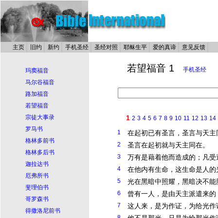
主页
旧约
新约
手机圣经
圣经对照
耶稣生平
爱的真谛
意见反馈
若望福音 1
手机圣经
玛窦福音
马尔谷福音
路加福音
若望福音
宗徒大事录
1
2
3
4
5
6
7
8
9
10
11
12
13
14
罗马书
1
在起初已有圣言，圣言与天主
格林多前书
2
圣言在起初就与天主同在。
格林多后书
3
万有是藉着他而造成的；凡受
迦拉达书
4
在他内有生命，这生命是人的
厄弗所书
5
光在黑暗中照耀，黑暗决不能
斐理伯书
6
曾有一人，是由天主派遣来的
哥罗森书
7
这人来，是为作证，为给光作
得撒洛尼前书
8