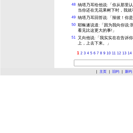
48
纳塔乃耳给他说:「你从那里
当你还在无花果树下时，我就
49
纳塔乃耳回答说:「辣彼！你
50
耶稣
遂说道:「因为我向你说
看见比这更大的事!」
51
又向他说:「我实实在在告诉
上，上去下来。」
1
2
3
4
5
6
7
8
9
10
11
12
13
14
|
主页
|
旧约
|
新约