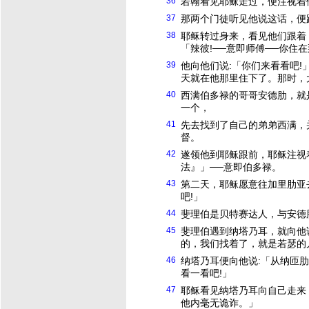
36
若翰看见
耶稣
走过，便注视着
37
那两个门徒听见他说这话，便
38
耶稣
转过身来，看见他们跟着
「辣彼!──意即师傅──你住
39
他向他们说:「你们来看看吧
天就在他那里住下了。那时，
40
西满伯多禄的哥哥安德肋，就
一个，
41
先去找到了自己的弟弟西满，
督
。
42
遂领他到
耶稣
跟前，
耶稣
注视
法』」──意即伯多禄。
43
第二天，
耶稣
愿意往加里肋亚
吧!」
44
斐理伯是贝特赛达人，与安德
45
斐理伯遇到纳塔乃耳，就向他
的，我们找着了，就是若瑟的
46
纳塔乃耳便向他说:「从纳匝
看一看吧!」
47
耶稣
看见纳塔乃耳向自己走来
他内毫无诡诈。」