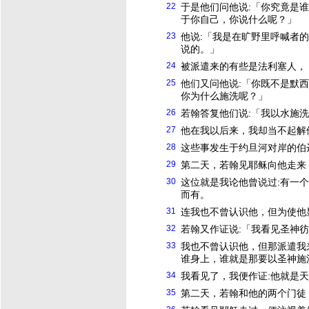
22
于是他们问他说:「你究竟是
于你自己，你说什么呢？」
23
他说:「我是在旷野里呼喊者的
说的。」
24
被派遣来的有些是法利塞人，
25
他们又问他说:「你既不是默
你为什么施洗呢？」
26
若翰答复他们说:「我以水施
27
他在我以后来，我却当不起解
28
这些事发生于约旦河对岸的伯
29
第二天，若翰见
耶稣
向他走来
30
这位就是我论他曾说过:有一
而有。
31
连我也不曾认识他，但为使他
32
若翰又作证说:「我看见圣神
33
我也不曾认识他，但那派遣我
谁身上，谁就是那要以圣神施
34
我看见了，我便作证:他就是
35
第二天，若翰和他的两个门徒