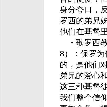
身分夸口，
罗西的弟兄
他们在
基督
・歌罗西教
8）：保罗为
的，是他们
弟兄的爱心
这三种
基督
我们整个信