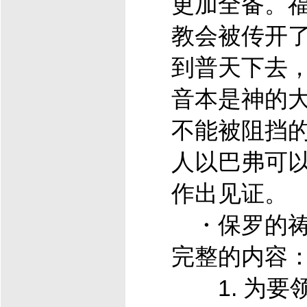
更加全备。
教会被传开
到普天下去
音本是神的
不能被阻挡
人以巴弗可
作出见证。
・保罗的祷
完整的内容
1. 为要