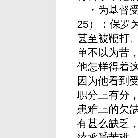
・为
基督
25）：保罗
甚至被鞭打
单不以为苦
他怎样得着
因为他看到
职分上有分
患难上的欠
有甚么缺乏
续承受苦难