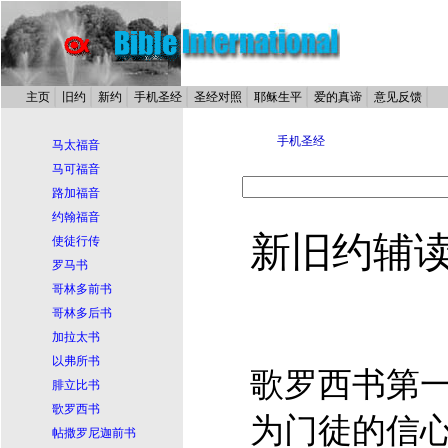
主页
旧约
新约
手机圣经
圣经对照
耶稣生平
爱的真谛
意见反馈
手机圣经
马太福音
马可福音
路加福音
约翰福音
新旧约辅
使徒行传
罗马书
哥林多前书
哥林多后书
加拉太书
以弗所书
歌罗西书第
腓立比书
歌罗西书
为门徒的信心
帖撒罗尼迦前书