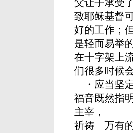
父让子承受
致
耶稣
基督
好的工作；但
是轻而易举
在十字架上
们很多时候
・应当坚定
福音既然指
主宰，
祈祷 万有