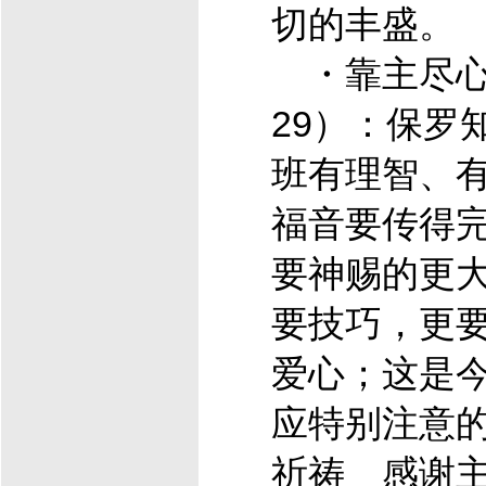
切的丰盛。
・靠主尽心
29）：保罗
班有理智、
福音要传得
要神赐的更
要技巧，更
爱心；这是
应特别注意
祈祷 感谢