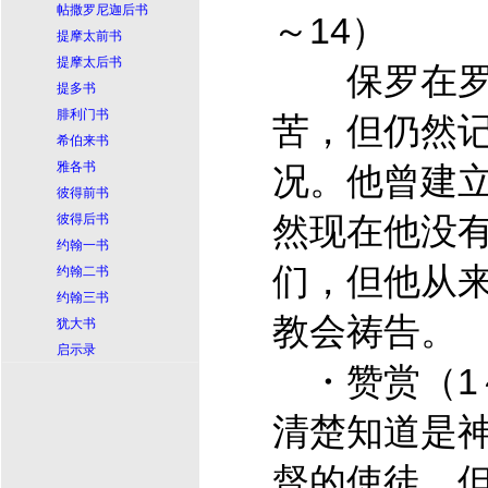
帖撒罗尼迦后书
～14）
提摩太前书
提摩太后书
保罗在罗
提多书
腓利门书
苦，但仍然
希伯来书
雅各书
况。他曾建
彼得前书
然现在他没
彼得后书
约翰一书
们，但他从
约翰二书
约翰三书
教会祷告。
犹大书
启示录
・赞赏（1
清楚知道是
督
的使徒，