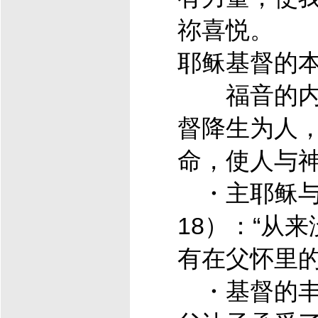
祢喜悦。
耶稣
基督
的本
福音的内
督
降生为人
命，使人与
・主
耶稣
18）：“从
有在父怀里
・
基督
的丰