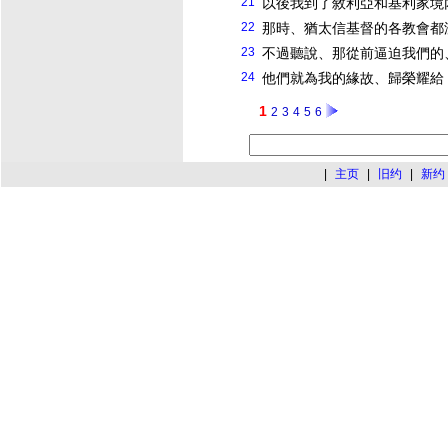
21
以後我到了敘利亞和基利家境
22
那時、猶太信
基督
的各教會都
23
不過聽說、那從前逼迫我們的
24
他們就為我的緣故、歸榮耀給
1
2
3
4
5
6
|
主页
|
旧约
|
新约