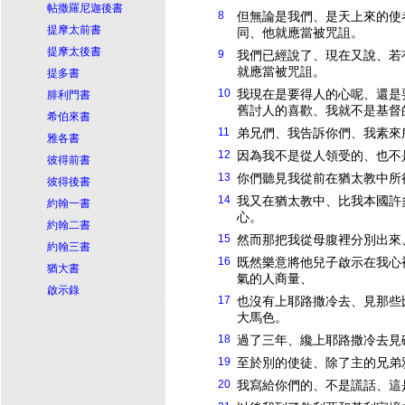
帖撒羅尼迦後書
8
但無論是我們、是天上來的使
提摩太前書
同、他就應當被咒詛。
提摩太後書
9
我們已經說了、現在又說、若
就應當被咒詛。
提多書
10
我現在是要得人的心呢、還是
腓利門書
舊討人的喜歡、我就不是
基督
希伯來書
11
弟兄們、我告訴你們、我素來
雅各書
12
因為我不是從人領受的、也不
彼得前書
13
你們聽見我從前在猶太教中所
彼得後書
14
我又在猶太教中、比我本國許
約翰一書
心。
約翰二書
15
然而那把我從母腹裡分別出來
約翰三書
16
既然樂意將他兒子啟示在我心
猶大書
氣的人商量、
啟示錄
17
也沒有上耶路撒冷去、見那些
大馬色。
18
過了三年、纔上耶路撒冷去見
19
至於別的使徒、除了主的兄弟
20
我寫給你們的、不是謊話、這