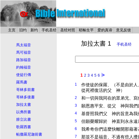
主页
旧约
新约
手机圣经
圣经对照
耶稣生平
爱的真谛
意见反馈
加拉太書 1
手机圣经
馬太福音
馬可福音
路加福音
約翰福音
使徒行傳
1
2
3
4
5
6
羅馬書
1
作使徒的保羅、（不是由於人
哥林多前書
從死裡復活的父 神）
哥林多後書
2
和一切與我同在的眾弟兄、寫
加拉太書
3
願恩惠平安、從父 神與我們
以弗所書
4
基督
照我們父 神的旨意為我
腓立比書
5
但願榮耀歸於 神直到永永遠
歌羅西書
6
我希奇你們這麼快離開那藉著
帖撒羅尼迦前書
7
那並不是福音、不過有些人攪